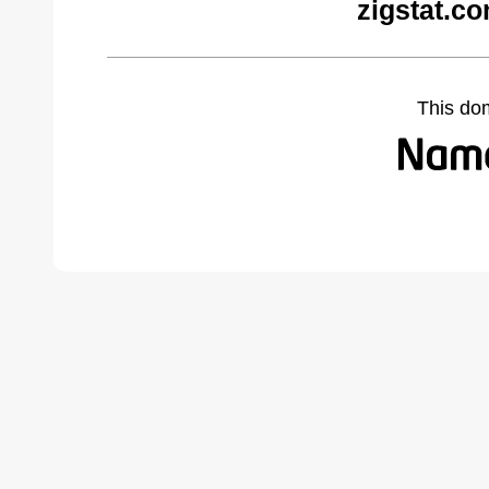
zigstat.c
This do